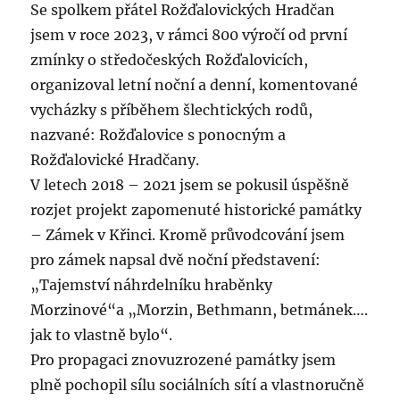
Se spolkem přátel Rožďalovických Hradčan
jsem v roce 2023, v rámci 800 výročí od první
zmínky o středočeských Rožďalovicích,
organizoval letní noční a denní, komentované
vycházky s příběhem šlechtických rodů,
nazvané: Rožďalovice s ponocným a
Rožďalovické Hradčany.
V letech 2018 – 2021 jsem se pokusil úspěšně
rozjet projekt zapomenuté historické památky
– Zámek v Křinci. Kromě průvodcování jsem
pro zámek napsal dvě noční představení:
„Tajemství náhrdelníku hraběnky
Morzinové“a „Morzin, Bethmann, betmánek….
jak to vlastně bylo“.
Pro propagaci znovuzrozené památky jsem
plně pochopil sílu sociálních sítí a vlastnoručně